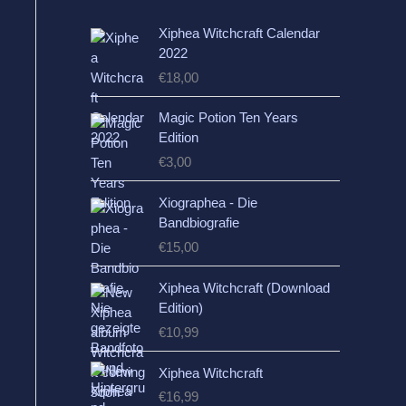
Xiphea Witchcraft Calendar
2022
€
18,00
Magic Potion Ten Years
Edition
€
3,00
Xiographea - Die
Bandbiografie
€
15,00
Xiphea Witchcraft (Download
Edition)
€
10,99
Xiphea Witchcraft
€
16,99