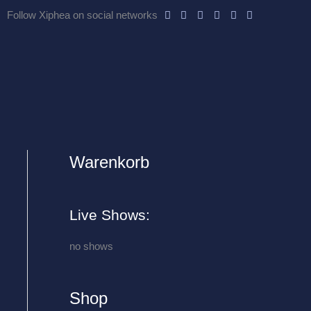
Follow Xiphea on social networks
Warenkorb
A
r
c
Live Shows:
h
i
no shows
v
e
Shop
s