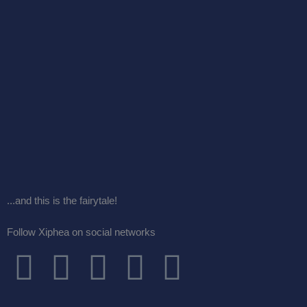
...and this is the fairytale!
Follow Xiphea on social networks
F
T
I
G
Y
a
w
n
o
o