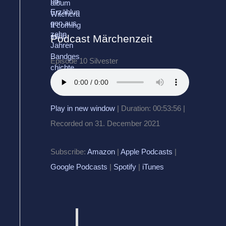
Podcast Märchenzeit
Episode 10 Silvester
Play in new window
|
Duration: 00:53:56
|
Recorded on 31. December 2021
Subscribe:
Amazon
|
Apple Podcasts
|
Google Podcasts
|
Spotify
|
iTunes