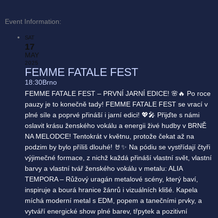
Event Information:
SAT
17
MAY
2025
FEMME FATALE FEST
18:30
Brno
FEMME FATALE FEST – PRVNÍ JARNÍ EDICE! 🌸🔥 Po roce
pauzy je to konečně tady! FEMME FATALE FEST se vrací v
plné síle a poprvé přináší i jarní edici! 💖🎤 Přijďte s námi
oslavit krásu ženského vokálu a energii živé hudby v BRNĚ
NA MELODCE! Tentokrát v květnu, protože čekat až na
podzim by bylo příliš dlouhé! 🤘✨ Na pódiu se vystřídají čtyři
výjimečné formace, z nichž každá přináší vlastní svět, vlastní
barvy a vlastní tvář ženského vokálu v metalu: ALIA
TEMPORA – Růžový uragán metalové scény, který baví,
inspiruje a bourá hranice žánrů i vizuálních klišé. Kapela
míchá moderní metal s EDM, popem a tanečními prvky, a
vytváří energické show plné barev, třpytek a pozitivní