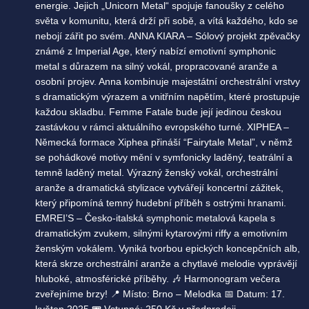
energie. Jejich „Unicorn Metal“ spojuje fanoušky z celého
světa v komunitu, která drží při sobě, a vítá každého, kdo se
nebojí zářit po svém. ANNA KIARA – Sólový projekt zpěvačky
známé z Imperial Age, který nabízí emotivní symphonic
metal s důrazem na silný vokál, propracované aranže a
osobní projev. Anna kombinuje majestátní orchestrální vrstvy
s dramatickým výrazem a vnitřním napětím, které prostupuje
každou skladbu. Femme Fatale bude její jedinou českou
zastávkou v rámci aktuálního evropského turné. XIPHEA –
Německá formace Xiphea přináší “Fairytale Metal”, v němž
se pohádkové motivy mění v symfonicky laděný, teatrální a
temně laděný metal. Výrazný ženský vokál, orchestrální
aranže a dramatická stylizace vytvářejí koncertní zážitek,
který připomíná temný hudební příběh s ostrými hranami.
EMREI’S – Česko-italská symphonic metalová kapela s
dramatickým zvukem, silnými kytarovými riffy a emotivním
ženským vokálem. Vyniká tvorbou epických koncepčních alb,
která skrze orchestrální aranže a chytlavé melodie vyprávějí
hluboké, atmosférické příběhy. 🎶 Harmonogram večera
zveřejníme brzy! 📍 Místo: Brno – Melodka 📅 Datum: 17.
květen 2025 🎟 Vstupné: 250 Kč v předprodeji