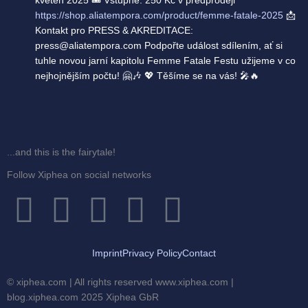
https://shop.aliatempora.com/product/femme-fatale-2025
📩
Kontakt pro PRESS & AKREDITACE:
press@aliatempora.com Podpořte událost sdílením, ať si
tuhle novou jarní kapitolu Femme Fatale Festu užijeme v co
nejhojnějším počtu! 🤗🎶 💖 Těšíme se na vás! 🎤🔥
...and this is the fairytale!
Follow Xiphea on social networks
F
T
I
G
Y
a
w
n
o
o
Imprint
Privacy Policy
Contact
c
i
s
o
u
© xiphea.com | All rights reserved www.xiphea.com |
blog.xiphea.com 2025 Xiphea GbR