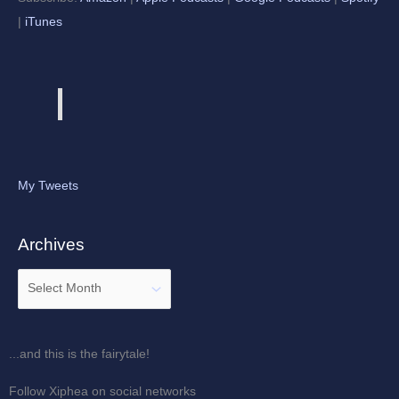
|
iTunes
My Tweets
Archives
...and this is the fairytale!
Follow Xiphea on social networks