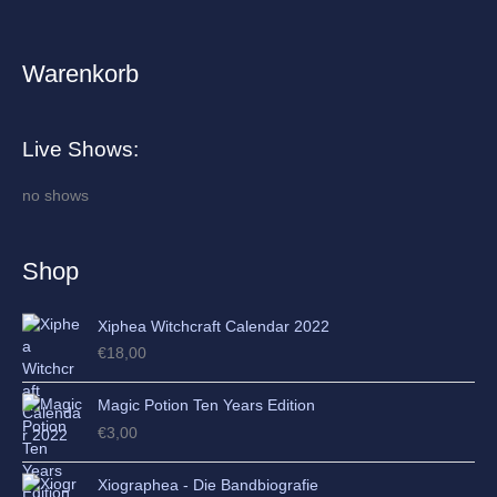
Warenkorb
A
r
c
Live Shows:
h
i
no shows
v
e
Shop
s
Xiphea Witchcraft Calendar 2022
€
18,00
Magic Potion Ten Years Edition
€
3,00
Xiographea - Die Bandbiografie