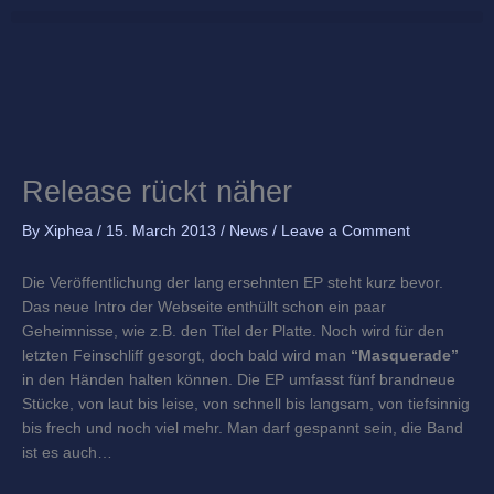
Skip
to
content
Release rückt näher
By
Xiphea
/
15. March 2013
/
News
/
Leave a Comment
Die Veröffentlichung der lang ersehnten EP steht kurz bevor.
Das neue Intro der Webseite enthüllt schon ein paar
Geheimnisse, wie z.B. den Titel der Platte. Noch wird für den
letzten Feinschliff gesorgt, doch bald wird man
“Masquerade”
in den Händen halten können. Die EP umfasst fünf brandneue
Stücke, von laut bis leise, von schnell bis langsam, von tiefsinnig
bis frech und noch viel mehr. Man darf gespannt sein, die Band
ist es auch…