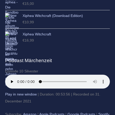
€
15,00
Xiphea Witchcraft (Download Edition)
€
10,99
Xiphea Witchcraft
€
16,99
Podcast Märchenzeit
Episode 10 Silvester
Play in new window
|
Duration: 00:53:56
|
Recorded on 31.
December 2021
Subscribe:
Amazon
|
Apple Podcasts
|
Google Podcasts
|
Spotify