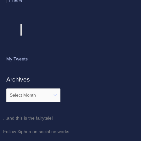
|
iTunes
My Tweets
Archives
...and this is the fairytale!
Follow Xiphea on social networks