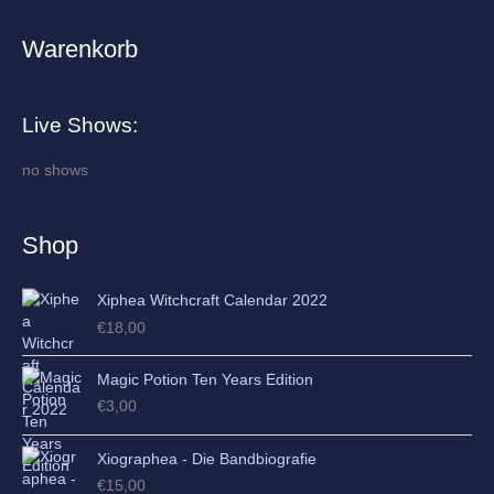
Warenkorb
A
r
c
Live Shows:
h
i
no shows
v
e
Shop
s
Xiphea Witchcraft Calendar 2022
€
18,00
Magic Potion Ten Years Edition
€
3,00
Xiographea - Die Bandbiografie
€
15,00