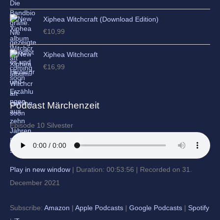
Xiphea Witchcraft (Download Edition)
€
10,99
Xiphea Witchcraft
€
16,99
Podcast Märchenzeit
Episode 10 Silvester
Play in new window
|
Duration: 00:53:56
|
Recorded on 31.
December 2021
Subscribe:
Amazon
|
Apple Podcasts
|
Google Podcasts
|
Spotify